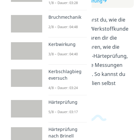
zum Beitrag: Härteprüfung
1/8 – Dauer: 03:28
Bruchmechanik
In diesem Video erfährst du, wie die
2/8 – Dauer: 04:48
Härteprüfung in der Werkstoffkunde
funktioniert. Wir erklären dir die
Kerbwirkung
verschiedenen Verfahren, wie die
3/8 – Dauer: 04:40
Rockwell- und Vickers-Härteprüfung,
und zeigen dir, wie die Messungen
Kerbschlagbieg
durchgeführt werden. So kannst du
eversuch
die Härte von Materialien selbst
4/8 – Dauer: 03:24
bestimmen.
Härteprüfung
5/8 – Dauer: 03:17
Härteprüfung
nach Brinell