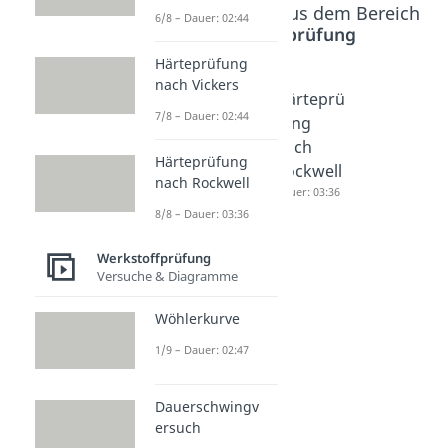
Beliebte Inhalte aus dem Bereich
6/8 – Dauer: 02:44
Werkstoffprüfung
Härteprüfung
nach Vickers
Härteprü
Härteprü
Härteprü
7/8 – Dauer: 02:44
fung
fung
fung
nach
nach
nach
Härteprüfung
Brinell
Vickers
Rockwell
nach Rockwell
Dauer: 02:44
Dauer: 02:44
Dauer: 03:36
8/8 – Dauer: 03:36
Werkstoffprüfung
Versuche & Diagramme
Wöhlerkurve
1/9 – Dauer: 02:47
Dauerschwingv
ersuch