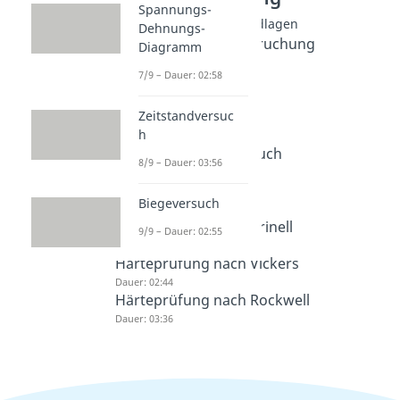
Spannungs-
Werkstoffprüfung Grundlagen
Dehnungs-
Mehrachsige Beanspruchung
Diagramm
Dauer: 03:28
7/9 – Dauer: 02:58
Bruchmechanik
Dauer: 04:48
Zeitstandversuc
Kerbwirkung
h
Dauer: 04:40
Kerbschlagbiegeversuch
8/9 – Dauer: 03:56
Dauer: 03:24
Härteprüfung
Biegeversuch
Dauer: 03:17
Härteprüfung nach Brinell
9/9 – Dauer: 02:55
Dauer: 02:44
Härteprüfung nach Vickers
Dauer: 02:44
Härteprüfung nach Rockwell
Dauer: 03:36