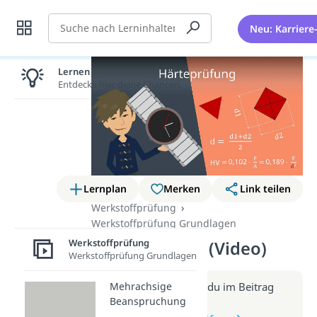
Suche
Neu: Karriere
Lernen lohnt sich!
Entdecke hier deine Chancen.
Lernplan
Merken
Link teilen
Werkstoffprüfung
Werkstoffprüfung Grundlagen
Werkstoffprüfung
Härteprüfung (Video)
Werkstoffprüfung Grundlagen
Mehrachsige
Weitere Infos erhältst du im Beitrag
Beanspruchung
zum Video