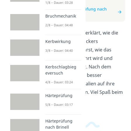
zum Video
1/8 – Dauer: 03:28
zum Beitrag: Härteprüfung nach
Vickers
Bruchmechanik
2/8 – Dauer: 04:48
In diesem Video wird erklärt, wie die
Härteprüfung nach Vickers
Kerbwirkung
funktioniert. Du erfährst, wie das
3/8 – Dauer: 04:40
Verfahren durchgeführt wird und
welche Vorteile es hat. Nach dem
Kerbschlagbieg
eversuch
Anschauen kannst du besser
4/8 – Dauer: 03:24
verstehen, wie Materialien auf ihre
Härte getestet werden. Viel Spaß beim
Härteprüfung
Lernen!
5/8 – Dauer: 03:17
Härteprüfung
nach Brinell