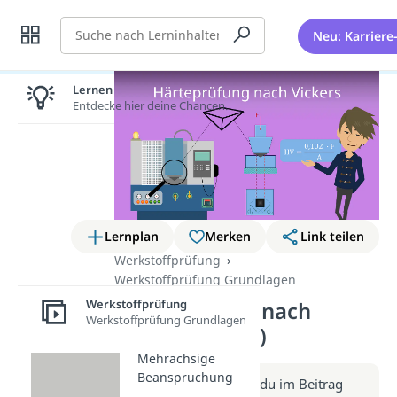
Suche
Neu: Karriere
Lernen lohnt sich!
Entdecke hier deine Chancen.
Lernplan
Merken
Link teilen
Werkstoffprüfung
Werkstoffprüfung Grundlagen
Werkstoffprüfung
Härteprüfung nach
Werkstoffprüfung Grundlagen
Vickers (Video)
Mehrachsige
Beanspruchung
Weitere Infos erhältst du im Beitrag