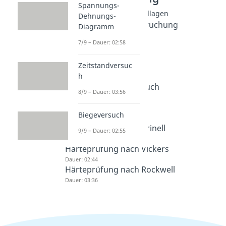
Spannungs-
Werkstoffprüfung Grundlagen
Dehnungs-
Mehrachsige Beanspruchung
Diagramm
Dauer: 03:28
7/9 – Dauer: 02:58
Bruchmechanik
Dauer: 04:48
Zeitstandversuc
Kerbwirkung
h
Dauer: 04:40
Kerbschlagbiegeversuch
8/9 – Dauer: 03:56
Dauer: 03:24
Härteprüfung
Biegeversuch
Dauer: 03:17
Härteprüfung nach Brinell
9/9 – Dauer: 02:55
Dauer: 02:44
Härteprüfung nach Vickers
Dauer: 02:44
Härteprüfung nach Rockwell
Dauer: 03:36