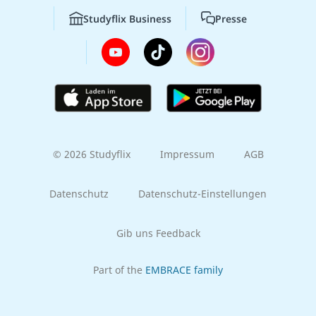
Studyflix Business
Presse
© 2026 Studyflix
Impressum
AGB
Datenschutz
Datenschutz-Einstellungen
Gib uns Feedback
Part of the
EMBRACE family