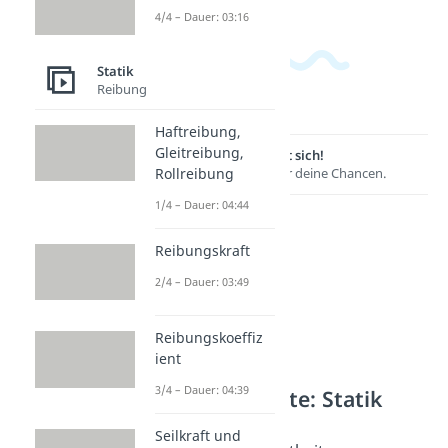
4/4 – Dauer: 03:16
Statik
Reibung
Haftreibung,
Gleitreibung,
Lernen lohnt sich!
Entdecke hier deine Chancen.
Rollreibung
1/4 – Dauer: 04:44
Reibungskraft
2/4 – Dauer: 03:49
Reibungskoeffiz
ient
3/4 – Dauer: 04:39
Weitere Inhalte: Statik
Freischneiden
Seilkraft und