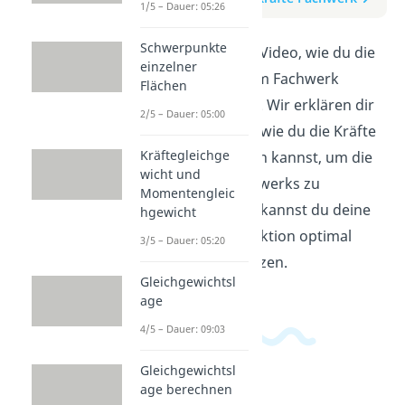
1/5 – Dauer: 05:26
Schwerpunkte
Erfahre in diesem Video, wie du die
einzelner
Stabkräfte in einem Fachwerk
Flächen
berechnen kannst. Wir erklären dir
2/5 – Dauer: 05:00
Schritt für Schritt, wie du die Kräfte
Kräftegleichge
korrekt bestimmen kannst, um die
wicht und
Stabilität des Fachwerks zu
Momentengleic
gewährleisten. So kannst du deine
hgewicht
Fachwerk-Konstruktion optimal
3/5 – Dauer: 05:20
planen und umsetzen.
Gleichgewichtsl
age
4/5 – Dauer: 09:03
Gleichgewichtsl
age berechnen