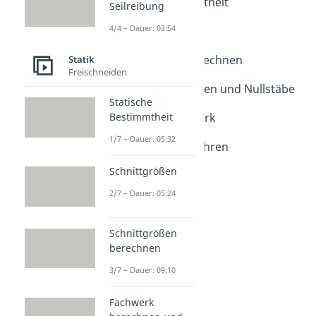
Statische Bestimmtheit
Seilreibung
Dauer: 05:32
4/4 – Dauer: 03:54
Schnittgrößen
Dauer: 05:24
Schnittgrößen berechnen
Statik
Freischneiden
Dauer: 09:10
Fachwerk berechnen und Nullstäbe
Statische
Dauer: 03:55
Stabkräfte Fachwerk
Bestimmtheit
Dauer: 04:56
1/7 – Dauer: 05:32
Knotenpunktverfahren
Dauer: 06:35
Schnittgrößen
Ritterschnitt
Dauer: 03:00
2/7 – Dauer: 05:24
Schnittgrößen
berechnen
3/7 – Dauer: 09:10
Fachwerk