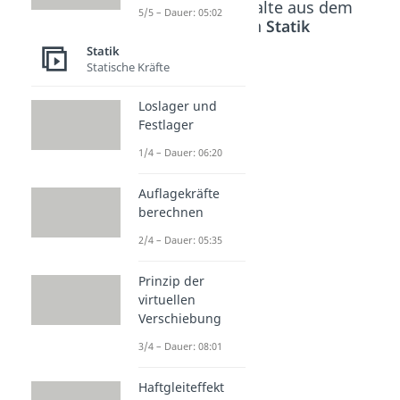
Beliebte Inhalte aus dem
5/5 – Dauer: 05:02
Bereich
Statik
Statik
Statische Kräfte
Knotenp
Rittersc
unktverf
hnitt
Loslager und
Festlager
ahren
Dauer: 03:00
Dauer: 06:35
1/4 – Dauer: 06:20
Auflagekräfte
berechnen
2/4 – Dauer: 05:35
Prinzip der
virtuellen
Verschiebung
3/4 – Dauer: 08:01
Haftgleiteffekt