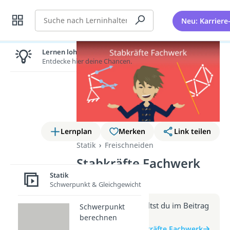
Suche
Neu: Karriere
Lernen lohnt sich!
Entdecke hier deine Chancen.
Lernplan
Merken
Link teilen
Statik
Freischneiden
Stabkräfte Fachwerk
(Video)
Statik
Schwerpunkt & Gleichgewicht
Weitere Infos erhältst du im Beitrag
Schwerpunkt
zum Video
berechnen
zum Beitrag: Stabkräfte Fachwerk