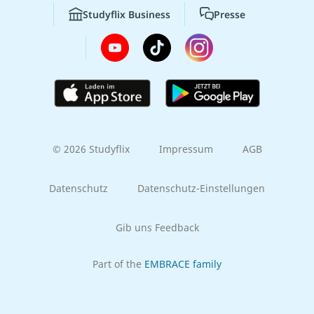
Studyflix Business
Presse
© 2026 Studyflix
Impressum
AGB
Datenschutz
Datenschutz-Einstellungen
Gib uns Feedback
Part of the
EMBRACE family