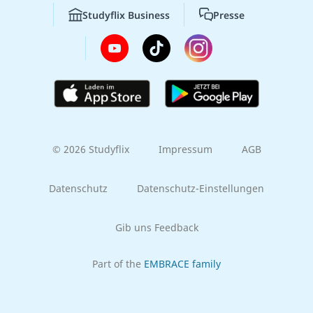
Studyflix Business
Presse
© 2026 Studyflix
Impressum
AGB
Datenschutz
Datenschutz-Einstellungen
Gib uns Feedback
Part of the
EMBRACE family