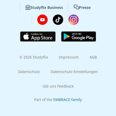
Studyflix Business
Presse
© 2026 Studyflix
Impressum
AGB
Datenschutz
Datenschutz-Einstellungen
Gib uns Feedback
Part of the
EMBRACE family