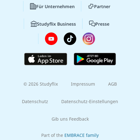
Für Unternehmen
Partner
Studyflix Business
Presse
© 2026 Studyflix
Impressum
AGB
Datenschutz
Datenschutz-Einstellungen
Gib uns Feedback
Part of the
EMBRACE family