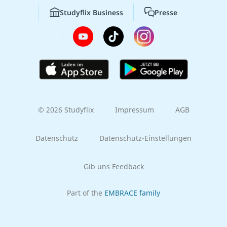
Studyflix Business
Presse
© 2026 Studyflix
Impressum
AGB
Datenschutz
Datenschutz-Einstellungen
Gib uns Feedback
Part of the
EMBRACE family