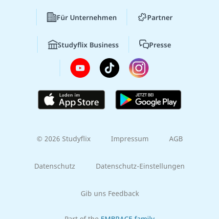
Für Unternehmen
Partner
Studyflix Business
Presse
© 2026 Studyflix
Impressum
AGB
Datenschutz
Datenschutz-Einstellungen
Gib uns Feedback
Part of the
EMBRACE family