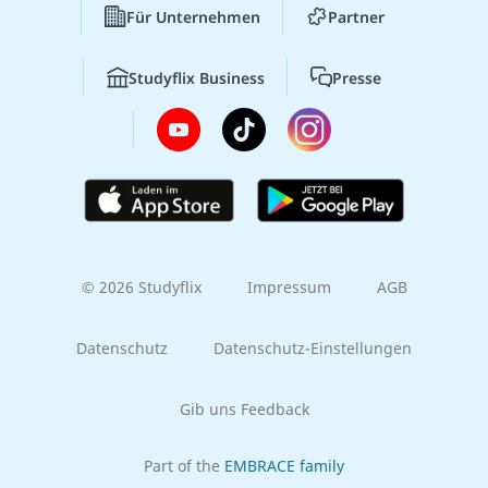
Für Unternehmen
Partner
Studyflix Business
Presse
© 2026 Studyflix
Impressum
AGB
Datenschutz
Datenschutz-Einstellungen
Gib uns Feedback
Part of the
EMBRACE family