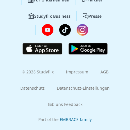
Studyflix Business
Presse
© 2026 Studyflix
Impressum
AGB
Datenschutz
Datenschutz-Einstellungen
Gib uns Feedback
Part of the
EMBRACE family