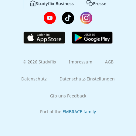
Studyflix Business
Presse
© 2026 Studyflix
Impressum
AGB
Datenschutz
Datenschutz-Einstellungen
Gib uns Feedback
Part of the
EMBRACE family