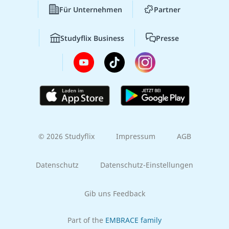
Für Unternehmen
Partner
Studyflix Business
Presse
© 2026 Studyflix
Impressum
AGB
Datenschutz
Datenschutz-Einstellungen
Gib uns Feedback
Part of the
EMBRACE family