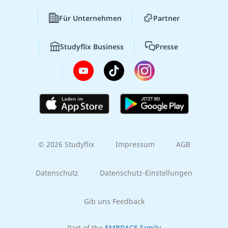
Für Unternehmen
Partner
Studyflix Business
Presse
© 2026 Studyflix
Impressum
AGB
Datenschutz
Datenschutz-Einstellungen
Gib uns Feedback
Part of the
EMBRACE family