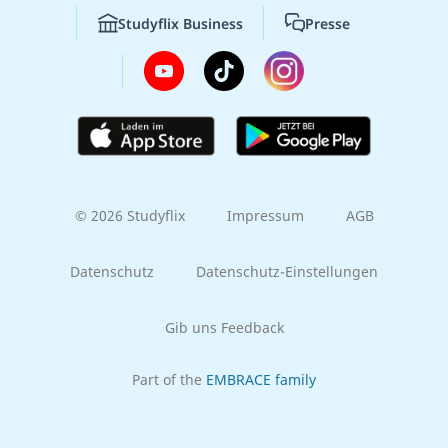
Studyflix Business
Presse
© 2026 Studyflix
Impressum
AGB
Datenschutz
Datenschutz-Einstellungen
Gib uns Feedback
Part of the
EMBRACE family