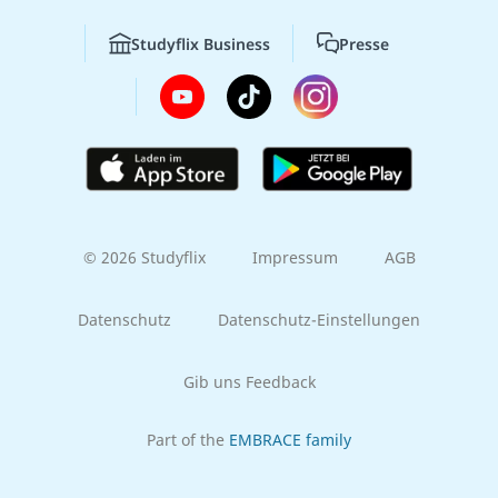
Studyflix Business
Presse
© 2026 Studyflix
Impressum
AGB
Datenschutz
Datenschutz-Einstellungen
Gib uns Feedback
Part of the
EMBRACE family