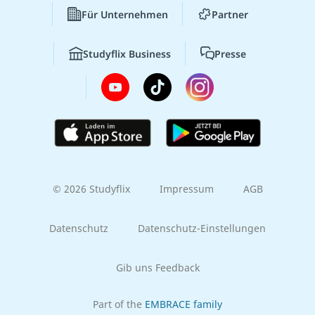
Für Unternehmen
Partner
Studyflix Business
Presse
© 2026 Studyflix
Impressum
AGB
Datenschutz
Datenschutz-Einstellungen
Gib uns Feedback
Part of the
EMBRACE family