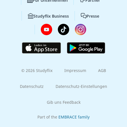
Für Unternehmen
Partner
Studyflix Business
Presse
© 2026 Studyflix
Impressum
AGB
Datenschutz
Datenschutz-Einstellungen
Gib uns Feedback
Part of the
EMBRACE family