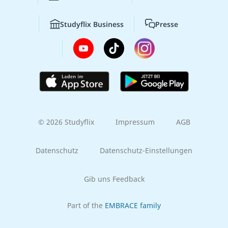
Studyflix Business
Presse
© 2026 Studyflix
Impressum
AGB
Datenschutz
Datenschutz-Einstellungen
Gib uns Feedback
Part of the
EMBRACE family