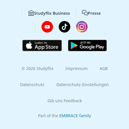
Studyflix Business
Presse
© 2026 Studyflix
Impressum
AGB
Datenschutz
Datenschutz-Einstellungen
Gib uns Feedback
Part of the
EMBRACE family