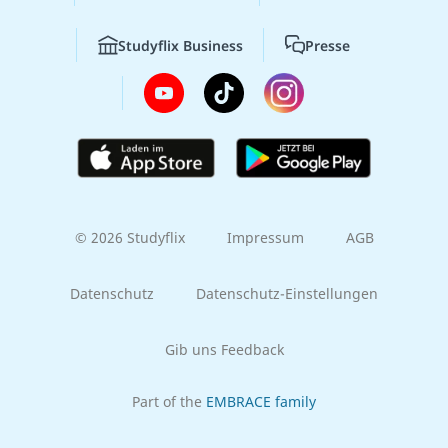
Studyflix Business
Presse
© 2026 Studyflix
Impressum
AGB
Datenschutz
Datenschutz-Einstellungen
Gib uns Feedback
Part of the
EMBRACE family