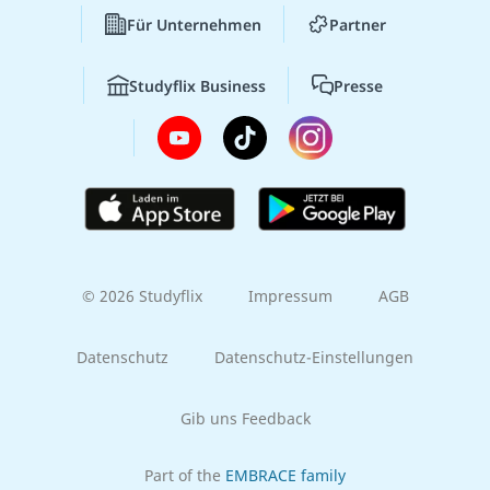
Für Unternehmen
Partner
Studyflix Business
Presse
© 2026 Studyflix
Impressum
AGB
Datenschutz
Datenschutz-Einstellungen
Gib uns Feedback
Part of the
EMBRACE family