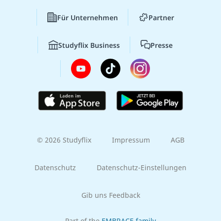
Für Unternehmen
Partner
Studyflix Business
Presse
© 2026 Studyflix
Impressum
AGB
Datenschutz
Datenschutz-Einstellungen
Gib uns Feedback
Part of the
EMBRACE family