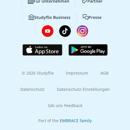
Für Unternehmen
Partner
Studyflix Business
Presse
© 2026 Studyflix
Impressum
AGB
Datenschutz
Datenschutz-Einstellungen
Gib uns Feedback
Part of the
EMBRACE family