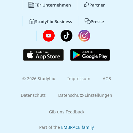
Für Unternehmen
Partner
Studyflix Business
Presse
© 2026 Studyflix
Impressum
AGB
Datenschutz
Datenschutz-Einstellungen
Gib uns Feedback
Part of the
EMBRACE family