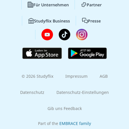
Für Unternehmen
Partner
Studyflix Business
Presse
© 2026 Studyflix
Impressum
AGB
Datenschutz
Datenschutz-Einstellungen
Gib uns Feedback
Part of the
EMBRACE family