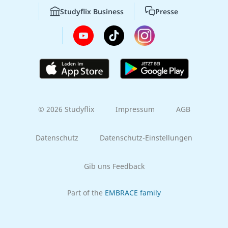
Studyflix Business
Presse
© 2026 Studyflix
Impressum
AGB
Datenschutz
Datenschutz-Einstellungen
Gib uns Feedback
Part of the
EMBRACE family