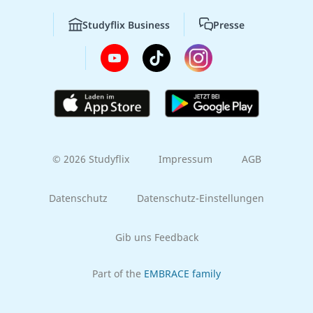
Studyflix Business
Presse
© 2026 Studyflix
Impressum
AGB
Datenschutz
Datenschutz-Einstellungen
Gib uns Feedback
Part of the
EMBRACE family