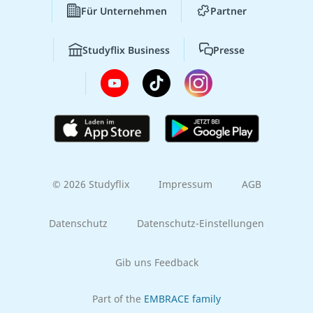
Für Unternehmen
Partner
Studyflix Business
Presse
© 2026 Studyflix
Impressum
AGB
Datenschutz
Datenschutz-Einstellungen
Gib uns Feedback
Part of the
EMBRACE family