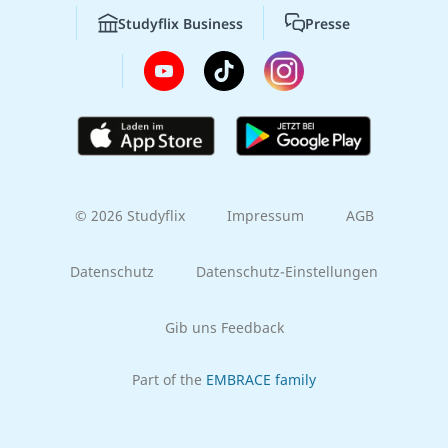
Studyflix Business
Presse
© 2026 Studyflix
Impressum
AGB
Datenschutz
Datenschutz-Einstellungen
Gib uns Feedback
Part of the
EMBRACE family