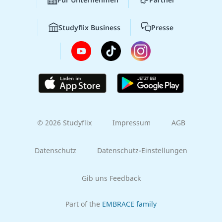
Studyflix Business
Presse
© 2026 Studyflix
Impressum
AGB
Datenschutz
Datenschutz-Einstellungen
Gib uns Feedback
Part of the
EMBRACE family