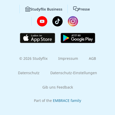
Studyflix Business
Presse
© 2026 Studyflix
Impressum
AGB
Datenschutz
Datenschutz-Einstellungen
Gib uns Feedback
Part of the
EMBRACE family