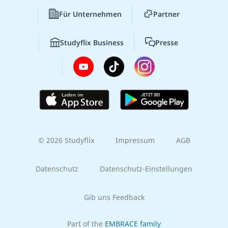
Für Unternehmen
Partner
Studyflix Business
Presse
© 2026 Studyflix
Impressum
AGB
Datenschutz
Datenschutz-Einstellungen
Gib uns Feedback
Part of the
EMBRACE family