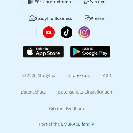
Für Unternehmen
Partner
Studyflix Business
Presse
© 2026 Studyflix
Impressum
AGB
Datenschutz
Datenschutz-Einstellungen
Gib uns Feedback
Part of the
EMBRACE family