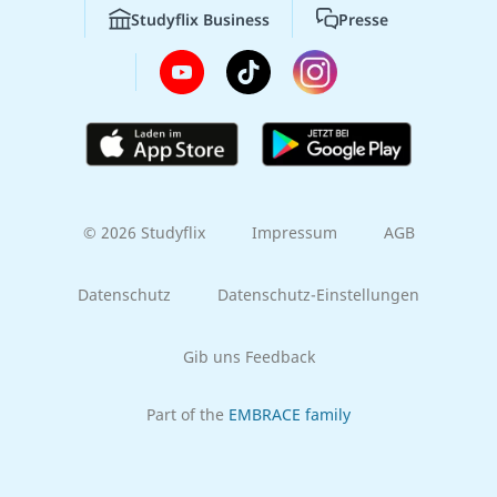
Studyflix Business
Presse
© 2026 Studyflix
Impressum
AGB
Datenschutz
Datenschutz-Einstellungen
Gib uns Feedback
Part of the
EMBRACE family