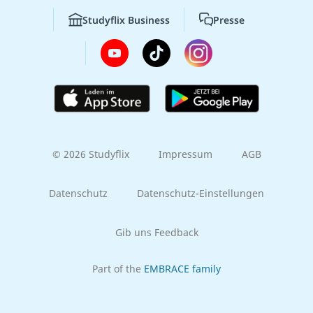
Studyflix Business
Presse
© 2026 Studyflix
Impressum
AGB
Datenschutz
Datenschutz-Einstellungen
Gib uns Feedback
Part of the
EMBRACE family