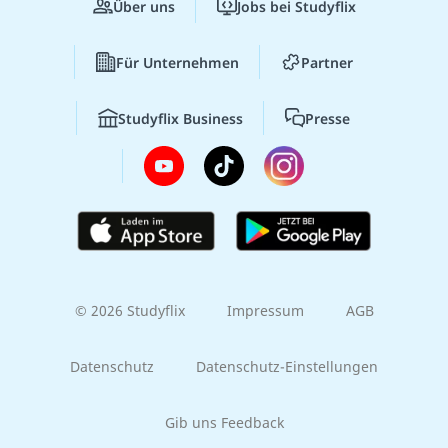
Über uns
Jobs bei Studyflix
Für Unternehmen
Partner
Studyflix Business
Presse
© 2026 Studyflix
Impressum
AGB
Datenschutz
Datenschutz-Einstellungen
Gib uns Feedback