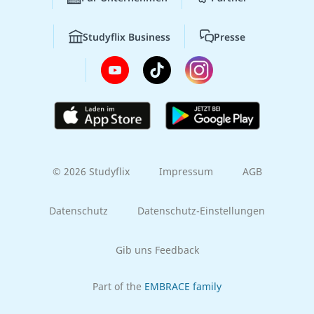
Studyflix Business
Presse
© 2026 Studyflix
Impressum
AGB
Datenschutz
Datenschutz-Einstellungen
Gib uns Feedback
Part of the
EMBRACE family