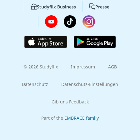
Studyflix Business
Presse
© 2026 Studyflix
Impressum
AGB
Datenschutz
Datenschutz-Einstellungen
Gib uns Feedback
Part of the
EMBRACE family