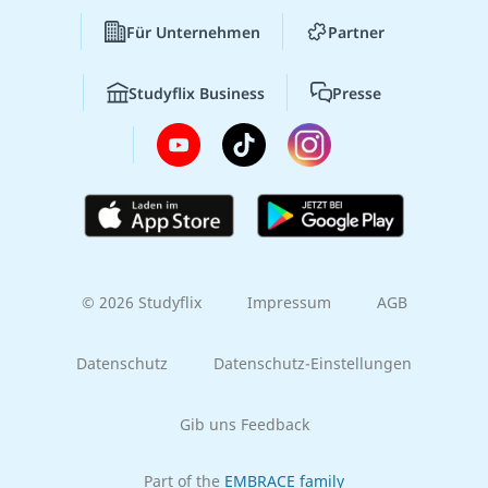
Für Unternehmen
Partner
Studyflix Business
Presse
© 2026 Studyflix
Impressum
AGB
Datenschutz
Datenschutz-Einstellungen
Gib uns Feedback
Part of the
EMBRACE family