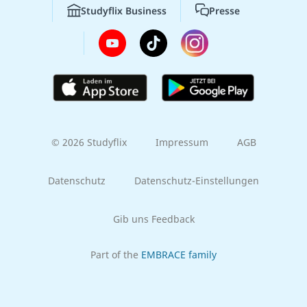
Studyflix Business
Presse
© 2026 Studyflix
Impressum
AGB
Datenschutz
Datenschutz-Einstellungen
Gib uns Feedback
Part of the
EMBRACE family