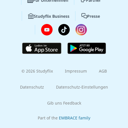
Für Unternehmen
Partner
Studyflix Business
Presse
© 2026 Studyflix
Impressum
AGB
Datenschutz
Datenschutz-Einstellungen
Gib uns Feedback
Part of the
EMBRACE family