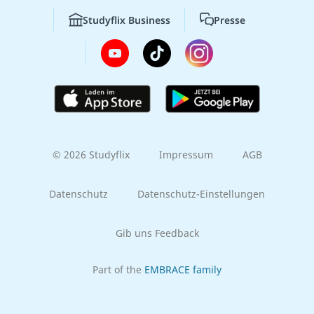
Studyflix Business
Presse
© 2026 Studyflix
Impressum
AGB
Datenschutz
Datenschutz-Einstellungen
Gib uns Feedback
Part of the
EMBRACE family