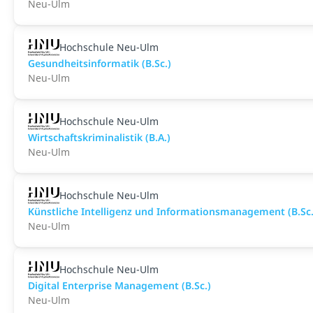
Neu-Ulm
Hochschule Neu-Ulm
Gesundheitsinformatik (B.Sc.)
Neu-Ulm
Hochschule Neu-Ulm
Wirtschaftskriminalistik (B.A.)
Neu-Ulm
Hochschule Neu-Ulm
Künst­li­che In­tel­li­genz und In­for­ma­ti­ons­ma­nage­ment (B.Sc.
Neu-Ulm
Hochschule Neu-Ulm
Di­gi­tal En­t­er­pri­se Ma­nage­ment (B.Sc.)
Neu-Ulm