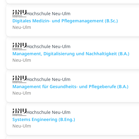
Hochschule Neu-Ulm
Di­gi­ta­les Me­di­zin- und Pfle­ge­ma­nage­ment (B.Sc.)
Neu-Ulm
Hochschule Neu-Ulm
Ma­nage­ment, Di­gi­ta­li­sie­rung und Nach­hal­tig­keit (B.A.)
Neu-Ulm
Hochschule Neu-Ulm
Management für Gesundheits- und Pflegeberufe (B.A.)
Neu-Ulm
Hochschule Neu-Ulm
Sys­tems En­gi­nee­ring (B.Eng.)
Neu-Ulm