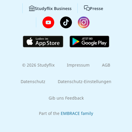
Studyflix Business
Presse
© 2026 Studyflix
Impressum
AGB
Datenschutz
Datenschutz-Einstellungen
Gib uns Feedback
Part of the
EMBRACE family