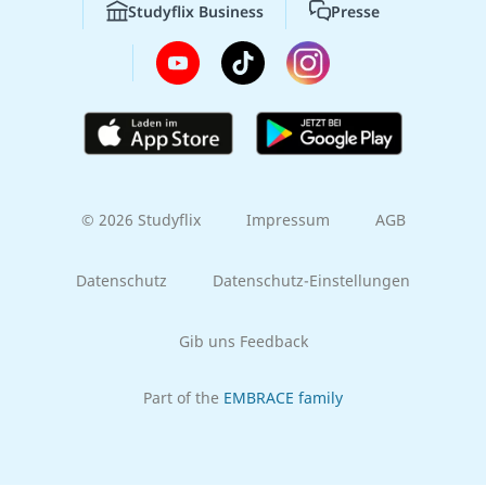
Studyflix Business
Presse
© 2026 Studyflix
Impressum
AGB
Datenschutz
Datenschutz-Einstellungen
Gib uns Feedback
Part of the
EMBRACE family