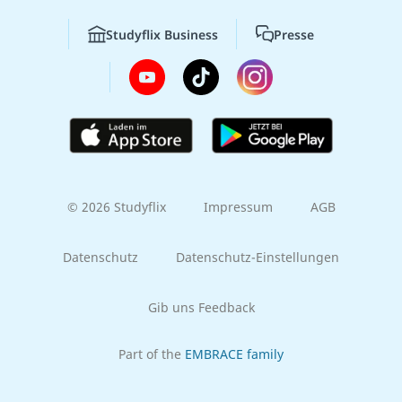
Studyflix Business
Presse
© 2026 Studyflix
Impressum
AGB
Datenschutz
Datenschutz-Einstellungen
Gib uns Feedback
Part of the
EMBRACE family