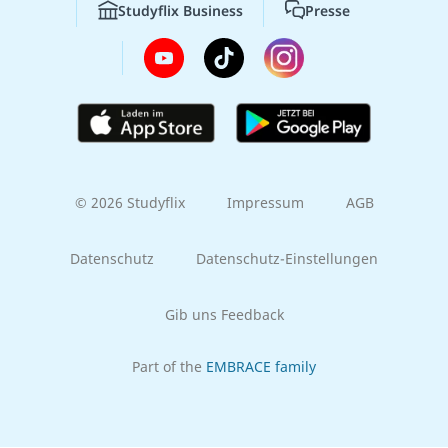
Studyflix Business
Presse
© 2026 Studyflix
Impressum
AGB
Datenschutz
Datenschutz-Einstellungen
Gib uns Feedback
Part of the
EMBRACE family