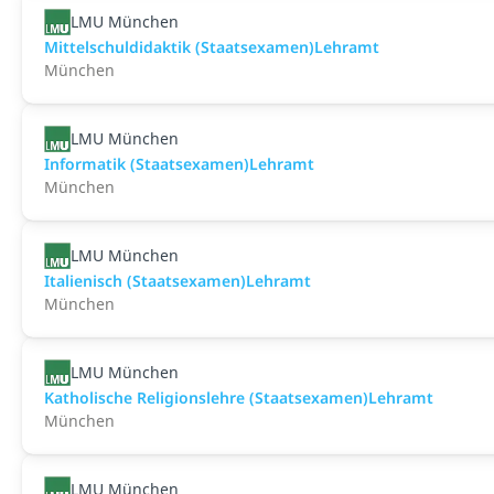
LMU München
Mittelschuldidaktik (Staatsexamen)Lehramt
München
LMU München
Informatik (Staatsexamen)Lehramt
München
LMU München
Italienisch (Staatsexamen)Lehramt
München
LMU München
Katholische Religionslehre (Staatsexamen)Lehramt
München
LMU München