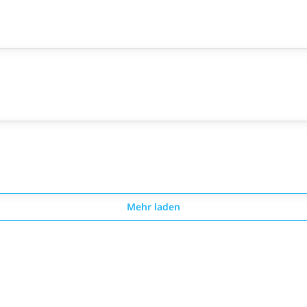
Mehr laden