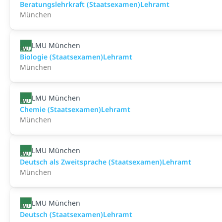
Beratungslehrkraft (Staatsexamen)Lehramt
München
LMU München
Biologie (Staatsexamen)Lehramt
München
LMU München
Chemie (Staatsexamen)Lehramt
München
LMU München
Deutsch als Zweitsprache (Staatsexamen)Lehramt
München
LMU München
Deutsch (Staatsexamen)Lehramt